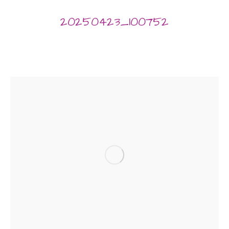
20250423_100752
Sie befinden sich hier: