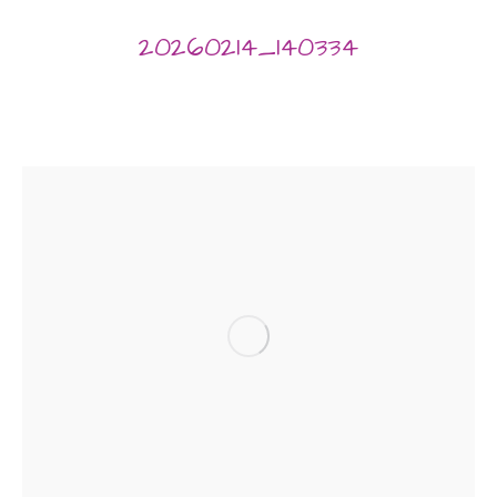
20260214_140334
Sie befinden sich hier: