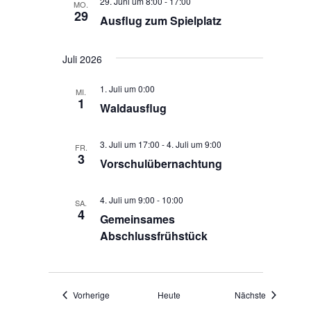
29. Juni um 8:00
-
17:00
MO.
29
Ausflug zum Spielplatz
Juli 2026
1. Juli um 0:00
MI.
1
Waldausflug
3. Juli um 17:00
-
4. Juli um 9:00
FR.
3
Vorschulübernachtung
4. Juli um 9:00
-
10:00
SA.
4
Gemeinsames
Abschlussfrühstück
Veranstaltungen
Veranstaltu
Vorherige
Heute
Nächste