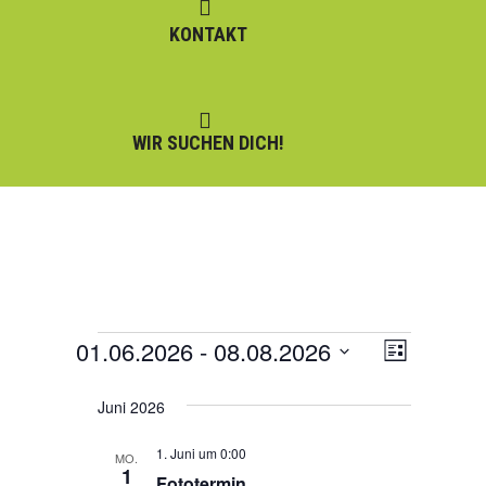
KONTAKT
WIR SUCHEN DICH!
01.06.2026
 - 
08.08.2026
Ansicht
Veransta
Veranstaltungen
Liste
Datum
Ansichte
Naviga
Juni 2026
wählen.
Navigati
1. Juni um 0:00
MO.
1
Fototermin