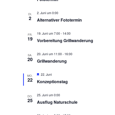
2. Juni um 0:00
DI.
2
Alternativer Fototermin
19. Juni um 7:00
-
14:00
FR.
19
Vorbereitung Grillwanderung
20. Juni um 11:00
-
16:00
SA.
20
Grillwanderung
Hervorgehoben
22. Juni
MO.
22
Konzeptionstag
25. Juni um 0:00
DO.
25
Ausflug Naturschule